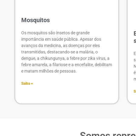
Mosquitos
Os mosquitos são insetos de grande
importância em saúde pública. Apesar dos
avanços da medicina, as doenças por eles
transmitidas, destacando-se a malária, o
E
dengue, a chikungunya, a febre por zika vírus, a
s
febre amarela, a filariose e a encefalite, debilitam
N
e matam milhões de pessoas.
é
m
Saiba +
S
Somos repres