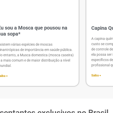
Eu sou a Mosca que pousou na
Capina Q
sua sopa*
A capina quím
custo se com
xistem várias espécies de moscas
de controle d
inantrópicas de importância em saúde pública.
ela possa ser
o entanto, a Musca domestica (mosca caseira)
específicos d
 a mais comum e de maior distribuição a nível
profissional q
undial.
Saiba +
aiba +
entantes exclusivos no Brasil