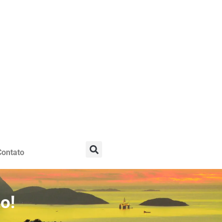
Contato
o!