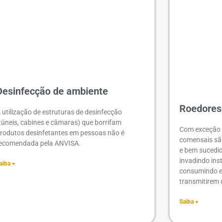
Desinfecção de ambiente
Roedores
 utilização de estruturas de desinfecção
túneis, cabines e câmaras) que borrifam
Com exceção 
rodutos desinfetantes em pessoas não é
comensais sã
ecomendada pela ANVISA.
e bem sucedi
invadindo ins
aiba +
consumindo e
transmitirem 
Saiba +