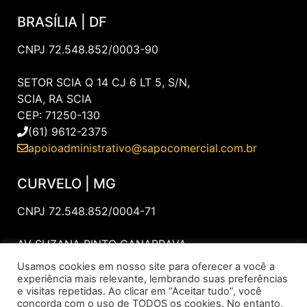
BRASÍLIA | DF
CNPJ 72.548.852/0003-90
SETOR SCIA Q 14 CJ 6 LT 5, S/N,
SCIA, RA SCIA
CEP: 71250-130
(61) 9612-2375
apoioadministrativo@sapocomercial.com.br
CURVELO | MG
CNPJ 72.548.852/0004-71
AV SUZANA PINTO CANABRAVA,
NÚMERO 154, QUADRA 10 LOTE 20.
Usamos cookies em nosso site para oferecer a você a
CEP: 35.794-218 – SANTA FILOMENA – CURVELO
experiência mais relevante, lembrando suas preferências
e visitas repetidas. Ao clicar em “Aceitar tudo”, você
(21)96708-4964
concorda com o uso de TODOS os cookies. No entanto,